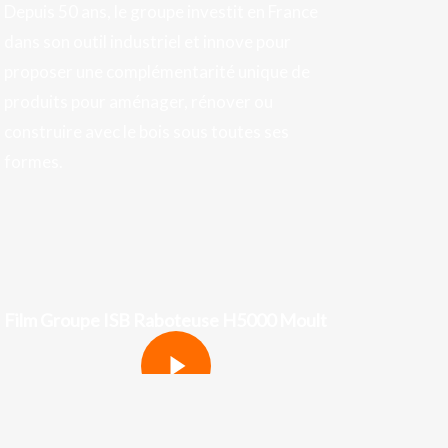
Depuis 50 ans, le groupe investit en France
dans son outil industriel et innove pour
proposer une complémentarité unique de
produits pour aménager, rénover ou
construire avec le bois sous toutes ses
formes.
Film Groupe ISB Raboteuse H5000 Moult
Play Video
Play Video